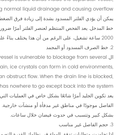
مسدود
g normal liquid drainage and causing overflow.
أو
مقيد
2.2
2.
2000 ساعة تشغيل، على الرغم من أن هذا يختلف بناءً على جودة الهواء وظروف التشغيل.
خط
2. خط الصرف المسدود أو المجمد
الصرف
ال vessel is vulnerable to blockage from several
المسدود
rain, ice crystals can form in cold environments,
أو
المجمد
 obstruct flow. When the drain line is blocked,
2.3
 has nowhere to go except back into the system.
3.
يعد تكوين الجليد أمرًا شائعًا بشكل خاص في العمليات التي
حجم
الفاصل موجودًا في مناطق غير مدفأة أو منشآت خارجية. ح
الفاصل
بشكل كبير وتتسبب في حدوث فيضان خلال ساعات.
غير
3. حجم الفاصل غير مناسب
مناسب
2.4
إذا تجاوزت متطلبات تدفق الهواء في نظامك القدرة التصمي