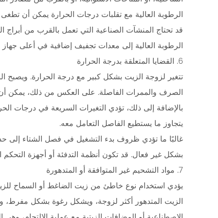
القضايا
الرطوبة العالية مع تقلبات درجات الحرارة يمكن أن تطغى
المتعلقة
بدرجة
قد تحتاج المنشآت الصناعية التي تعمل بالقرب من أبراج ال
الحرارة
الرطوبة العالية إلى معدات تجفيف إضافية في أعلى جهاز ال
2.7
6. القضايا المتعلقة بدرجة الحرارة
7.
تتغير لزوجة الزيت بشكل كبير مع درجة الحرارة. ويصبح الز
مواد
الصرف والممرات الفاصلة. على العكس من ذلك، يمكن أن تؤ
التشحيم
غير
بالإضافة إلى ذلك، تؤدي التغيرات السريعة في درجات الحرا
المتوافقة
يتجاوز ما يستطيع الفاصل التعامل معه.
أو
غالبًا ما تؤدي ظروف بدء التشغيل في فصل الشتاء إلى ح
المتدهورة
بشكل غير فعال. قد تكون أنظمة التدفئة أو أجهزة التحكم ا
3
7. مواد التشحيم غير المتوافقة أو المتدهورة
الخطوات
يؤدي استخدام نوع خاطئ من زيت الضاغط أو السماح للزيت
التشخيصية
لتحديد
الزيت المتدهور أكثر لزوجة، ويشكل رغوة بشكل مفرط، وي
المشكلة
الاصطناعية أو المضافات الزيتية مع عملية الالتحام، وهي 