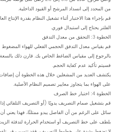
التدفق
3.4
من المحدد إلى انسداد المرشح أو القيود الداخلية.
الخطوة
قم بإجراء هذا الاختبار أثناء تشغيل النظام بقدرة الإنتاج ال
4:
الفلتر يحتاج إلى استبدال فوري.
اختبار
الخطوة 3: التحقق من معدل التدفق
خط
قم بقياس معدل التدفق الحجمي الفعلي للهواء المضغوط ال
الصرف
3.5
بالرجوع إلى مقياس الضاغط الخاص بك. قارن ذلك بالسعة ال
الخطوة
فسيتم تأكيد عدم كفاية الحجم.
5:
يكتشف العديد من المشغلين خلال هذه الخطوة أن إضافات 
تقييم
على الهواء بما يتجاوز معايير تصميم النظام الأصلية.
حالة
الخطوة 4: اختبار خط الصرف
العنصر
قم بتشغيل صمام التصريف يدويًا (أو التصريف التلقائي إذا 
3.6
الخطوة
سائل على الرغم من أن الفاصل يبدو ممتلئًا، فهذا يعني أ
6:
بلطف على خط التصريف أو استخدام الحرارة لتدفئة الزيت ا
التحقق
لا تضغط بشدة على خطوط التصريف، فقد تتسبب في تلفها. إ