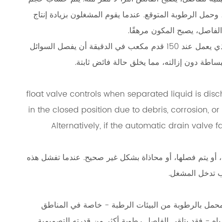
عدل التدفق الحجمي (CFM)، والضغط، وحمل الرطوبة المتوقع. عندما يقوم المشغلون بزيادة إنتاج
لفاصل، يصبح المكون مرهقًا.
لا يمكن للفاصل المقدر بـ 100 قدم مكعب في الدقيقة والذي يعمل عند 150 قدم مكعب في الدقيقة أن يفصل السوائل
اطة دون إزالته، مما يخلق حالة فائض ثابتة.
float valve controls when separated liquid is discha
in the closed position due to debris, corrosion, 
Alternatively, if the automatic drain valv
، أو يتم فصلها، أو محاذاة بشكل غير صحيح. عندما تفشل هذه
لب تدخل المشغل.
محمل بالرطوبة من البيئات الرطبة - خاصة في المناطق
مياه - فقد يتلقى الفاصل رطوبة أكثر من قدرته التصميمية.