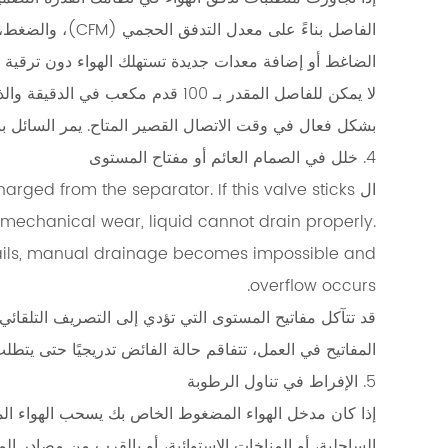
4.
الفاصل بناءً على م
خلل
الضاغط أو إضافة معدات جديدة تستهلك الهواء دون ترقية ا
في
الصمام
بشكل فعال في وقت الاتصال القصير المتاح. يمر السائل ببس
العائم
أو
4. خلل في الصمام العائم أو مفتاح المستوى
مفتاح
ال rged from the separator. If this valve sticks
المستوى
or mechanical wear, liquid cannot drain properly.
2.5
e fails, manual drainage becomes impossible and
5.
overflow occurs.
الإفراط
قد تتآكل مفاتيح المستوى التي تؤدي إلى التصريف التلقائي
في
تناول
المفاتيح في العمل، تتفاقم حالة الفائض تدريجيًا حتى يتط
الرطوبة
5. الإفراط في تناول الرطوبة
2.6
إذا كان مدخل الهواء المضغوط الخاص بك يسحب الهواء ال
6.
الساحلية، أو المناخات الاستوائية، أو بالقرب من مصادر ال