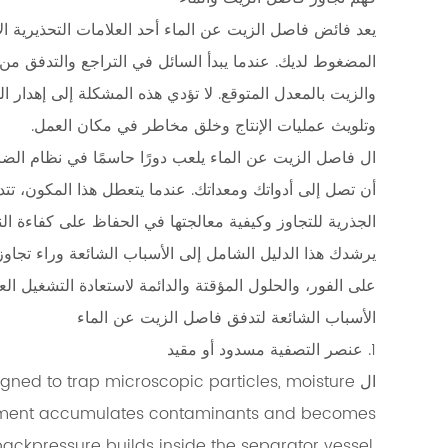
فهم
تجاوز
يعد فائض فاصل الزيت عن الماء أحد العلامات التحذيرية ال
فاصل
المضغوط لديك. عندما يبدأ السائل في التراجع والتدفق من 
الزيت
والزيت بالمعدل المتوقع. لا تؤدي هذه المشكلة إلى إهدار ال
والماء
وتلويث عمليات الإنتاج وخلق مخاطر في مكان العمل.
2
ال
فاصل الزيت عن الماء
يلعب دورًا حاسمًا في نظام ال
الأسباب
الشائعة
أن تصل إلى أدواتك ومعداتك. عندما يتعطل هذا المكون، تت
لتدفق
الجذرية للتجاوز وكيفية معالجتها في الحفاظ على كفاءة ال
فاصل
يرشدك هذا الدليل الشامل إلى الأسباب الشائعة وراء تجاوز
الزيت
على الفور، والحلول المؤقتة والدائمة لاستعادة التشغيل الع
عن
الأسباب الشائعة لتدفق فاصل الزيت عن الماء
الماء
1. عنصر التصفية مسدود أو مقيد
2.1
1.
ال gned to trap microscopic particles, moisture
عنصر
s element accumulates contaminants and becomes
التصفية
, backpressure builds inside the separator vessel,