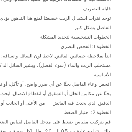
3.1
قابلة للتصريف.
الخطوة
توجد فترات استبدال الزيت خصيصًا لمنع هذا التدهور. يؤدي
1:
الفاصل بشكل كبير.
الفحص
البصري
الخطوات التشخيصية لتحديد المشكلة
3.2
الخطوة 1: الفحص البصري
الخطوة
ابدأ بملاحظة خصائص الفائض. لاحظ لون السائل واتساقه: ال
2:
مستحلب الزيت والماء (سوء الفصل)، ويشير السائل الداكن
اختبار
الأساسية.
الضغط
افحص وعاء الفاصل بحثًا عن أي ضرر واضح، أو تآكل، أ
3.3
الخطوة
بحثًا عن مكامن الخلل أو الشقوق أو انقطاع الاتصال. ابحث 
3:
الدقيق الذي يحدث فيه الفائض — من الأعلى أو الجانب أ
التحقق
الخطوة 2: اختبار الضغط
من
قم بتركيب مقياس ضغط على مدخل الفاصل لقياس الضغط ا
معدل
والتي تتراوح عادة من 0.5 إلى 0