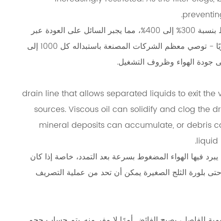
preventin
يمكن أن يؤدي الفلتر المسدود بشدة إلى زيادة فرق الضغط بنسبة 300% إلى 400%، مما يجبر السائل على العودة عبر
خط المدخل. يعد الفحص المنتظم لعنصر الفلتر أمرًا ضروريًا - توصي معظم الشركات المصنعة باستبداله كل 1000 إلى
drain line that allows separated liquids to exit the 
sources. Viscous oil can solidify and clog the d
mineral deposits can accumulate, or debris can
liquid
 يبرد فيها الهواء المضغوط بسرعة بعد التمدد، خاصة إذا كان
تى بلورة الثلج الصغيرة يمكن أن تحد من عملية التصريف
مية للفاصل، يصبح الفائض أمرًا لا مفر منه. يتم حساب حجم