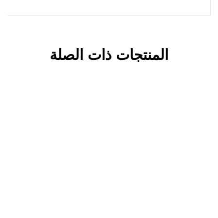
دخول عالم تقنية تجميد
تجميد عالية الكفاءة-تجميد
التجميد-تجميد التجميد
المنتجات ذات الصلة