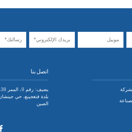
اتصل بنا
لشركة
ي
بلدة فنغجينغ، حي جينشان
لصناعة
الصين