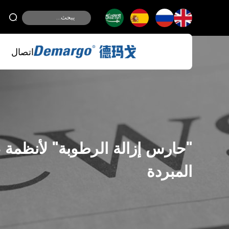
اتصال
"حارس إزالة الرطوبة" لأنظمة ض
المبردة