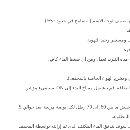
صنيف لوحة الاسم (التسامح في حدود ±5%).
.
ومستقر وجيد التهوية.
رة.
 مياه التبريد تعمل ومن أن ضغط الماء كافٍ.
ومخرج الهواء الخاصة بالمجفف).
; سوف يضيء مؤشر الطاقة. قم بتشغيل مفتاح البدء إلى ON. سيضيء مؤشر
بالنسبة لغاز التبريد R‑22، يجب أن يقرأ مقياس الضغط المنخفض ما بين 60 إلى 70 رطل لكل بوصة مربعة. بعد حوالي 5
المطلوبة.
. سوف يتدفق الماء المكثف الذي تم إزالته بواسطة المجفف