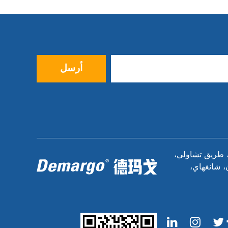
ضيف: رقم 9، الممر 38، طريق تشاولي،
، شانغهاي،