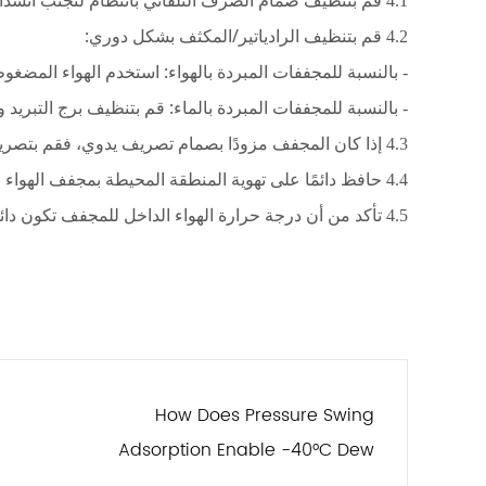
قم بتنظيف صمام الصرف التلقائي بانتظام لتجنب انسد
4.1
قم بتنظيف الرادياتير/المكثف بشكل دوري:
4.2
بالنسبة للمجففات المبردة بالهواء: استخدم الهواء المضغ
-
بالنسبة للمجففات المبردة بالماء: قم بتنظيف برج التبريد و
-
إذا كان المجفف مزودًا بصمام تصريف يدوي، فقم بتصريف 
4.3
حافظ دائمًا على تهوية المنطقة المحيطة بمجفف الهواء 
4.4
تأكد من أن درجة حرارة الهواء الداخل للمجفف تكون دائم
4.5
How Does Pressure Swing
Adsorption Enable -40°C Dew
Point in Heatless Air Dryers?